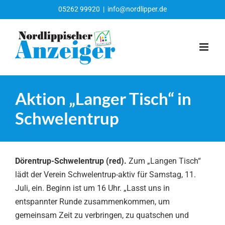
Zum
05262 99920
|
info@nordlipper.de
Inhalt
springen
Aktion „Langer Tisch“ in
Schwelentrup
Dörentrup-Schwelentrup (red).
Zum „Langen Tisch“
lädt der Verein Schwelentrup-aktiv für Samstag, 11.
Juli, ein. Beginn ist um 16 Uhr. „Lasst uns in
entspannter Runde zusammenkommen, um
gemeinsam Zeit zu verbringen, zu quatschen und