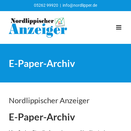
Zum
05262 99920
|
info@nordlipper.de
Inhalt
springen
E-Paper-Archiv
Nordlippischer Anzeiger
E-Paper-Archiv