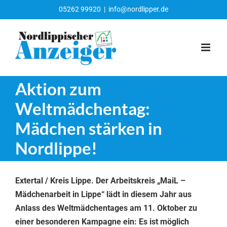
Zum
05262 99920
|
info@nordlipper.de
Inhalt
springen
Aktion zum
Weltmädchentag:
Mädchen stärken in
Nordlippe!
Extertal / Kreis Lippe. Der Arbeitskreis „MaiL –
Mädchenarbeit in Lippe“ lädt in diesem Jahr aus
Anlass des Weltmädchentages am 11. Oktober zu
einer besonderen Kampagne ein: Es ist möglich