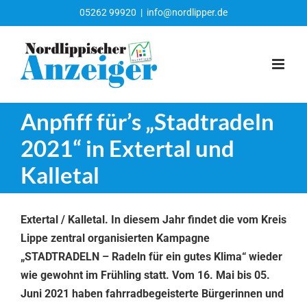
Zum
05262 99920
|
info@nordlipper.de
Inhalt
springen
Anpfiff für’s „Stadtradeln
2021“ in Extertal und
Kalletal
Extertal / Kalletal. In diesem Jahr findet die vom Kreis
Lippe zentral organisierten Kampagne
„STADTRADELN – Radeln für ein gutes Klima“ wieder
wie gewohnt im Frühling statt. Vom 16. Mai bis 05.
Juni 2021 haben fahrradbegeisterte Bürgerinnen und