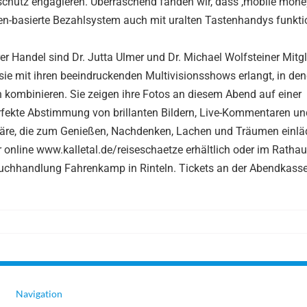
schutz engagieren. Überraschend fanden wir, dass ,mobile money
en-basierte Bezahlsystem auch mit uralten Tastenhandys funktio
 Handel sind Dr. Jutta Ulmer und Dr. Michael Wolfsteiner Mitgl
ie mit ihren beeindruckenden Multivisionsshows erlangt, in den
n kombinieren. Sie zeigen ihre Fotos an diesem Abend auf einer
rfekte Abstimmung von brillanten Bildern, Live-Kommentaren un
äre, die zum Genießen, Nachdenken, Lachen und Träumen einläd
r online www.kalletal.de/reiseschaetze erhältlich oder im Rathau
hhandlung Fahrenkamp in Rinteln. Tickets an der Abendkasse
Navigation