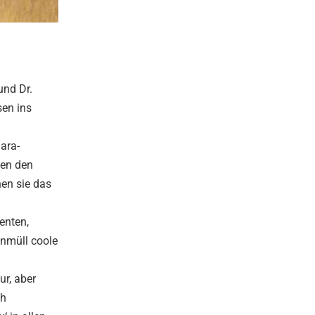
und Dr.
sen ins
ara-
gen den
en sie das
enten,
enmüll coole
ur, aber
ch