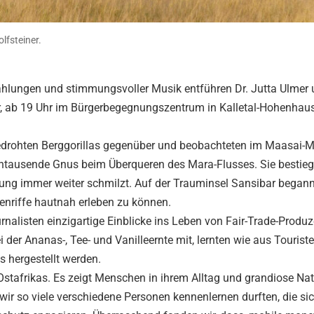
lfsteiner.
ählungen und stimmungsvoller Musik entführen Dr. Jutta Ulmer 
er, ab 19 Uhr im Bürgerbegegnungszentrum in Kalletal-Hohenhau
drohten Berggorillas gegenüber und beobachteten im Maasai-M
ntausende Gnus beim Überqueren des Mara-Flusses. Sie bestie
ung immer weiter schmilzt. Auf der Trauminsel Sansibar begann
lenriffe hautnah erleben zu können.
rnalisten einzigartige Einblicke ins Leben von Fair-Trade-Produz
 der Ananas-, Tee- und Vanilleernte mit, lernten wie aus Tourist
 hergestellt werden.
Ostafrikas. Es zeigt Menschen in ihrem Alltag und grandiose Nat
ir so viele verschiedene Personen kennenlernen durften, die si