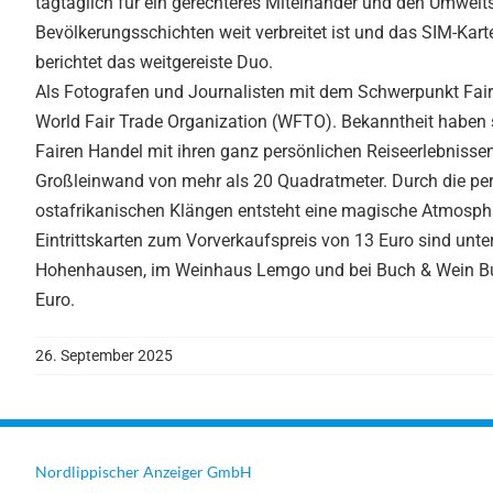
tagtäglich für ein gerechteres Miteinander und den Umwelt
Bevölkerungsschichten weit verbreitet ist und das SIM-Kart
berichtet das weitgereiste Duo.
Als Fotografen und Journalisten mit dem Schwerpunkt Fairer
World Fair Trade Organization (WFTO). Bekanntheit haben s
Fairen Handel mit ihren ganz persönlichen Reiseerlebnisse
Großleinwand von mehr als 20 Quadratmeter. Durch die pe
ostafrikanischen Klängen entsteht eine magische Atmosph
Eintrittskarten zum Vorverkaufspreis von 13 Euro sind unte
Hohenhausen, im Weinhaus Lemgo und bei Buch & Wein Buc
Euro.
26. September 2025
Nordlippischer Anzeiger GmbH