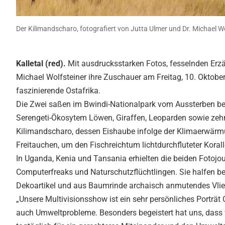
Der Kilimandscharo, fotografiert von Jutta Ulmer und Dr. Michael Wo
Kalletal (red).
Mit ausdrucksstarken Fotos, fesselnden Erz
Michael Wolfsteiner ihre Zuschauer am Freitag, 10. Oktob
faszinierende Ostafrika.
Die Zwei saßen im Bwindi-Nationalpark vom Aussterben be
Serengeti-Ökosytem Löwen, Giraffen, Leoparden sowie zeh
Kilimandscharo, dessen Eishaube infolge der Klimaerwärm
Freitauchen, um den Fischreichtum lichtdurchfluteter Koral
In Uganda, Kenia und Tansania erhielten die beiden Fotojou
Computerfreaks und Naturschutzflüchtlingen. Sie halfen bei
Dekoartikel und aus Baumrinde archaisch anmutendes Vlies
„Unsere Multivisionsshow ist ein sehr persönliches Porträt 
auch Umweltprobleme. Besonders begeistert hat uns, dass w