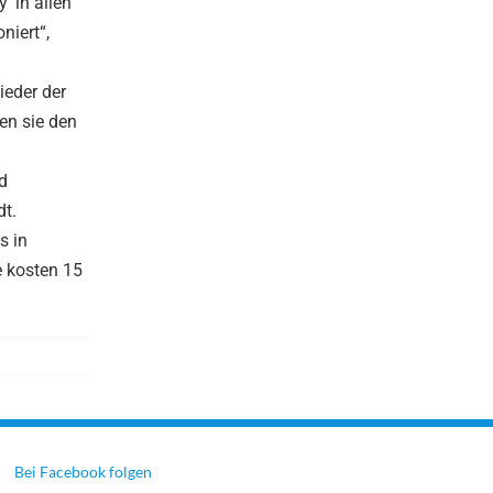
‘ in allen
niert“,
ieder der
en sie den
d
t.
s in
 kosten 15
Bei Facebook folgen