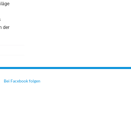
hläge
s
n der
Bei Facebook folgen