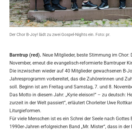
Der Chor B-Joy! lädt zu zwei Gospel-Nights ein. Foto: pr.
Barntrup (red).
Neue Mitglieder, beste Stimmung im Chor: D
November, erneut die evangelisch-reformierte Barntruper Ki
Die inzwischen wieder auf 40 Mitglieder gewachsenen B-Joy!
Jahresprogramm vorbereitet, das die Zuhörerinnen und Zu
soll. Beginn ist am Freitag und Samstag, 7. und 8. Novembe
Das Motto in diesem Jahr: „Kyrie eleison!“ – zu deutsch: He
zurzeit in der Welt passiert“, erläutert Chorleiter Uwe Rottka
Liturgieformen.
Für viele Menschen ist es ein Schrei der Seele nach Gottes B
1990er-Jahren erfolgreichen Band „Mr. Mister“, dass in der