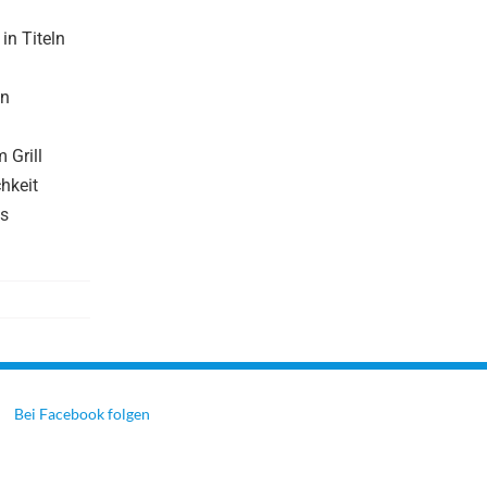
in Titeln
in
 Grill
chkeit
es
Bei Facebook folgen