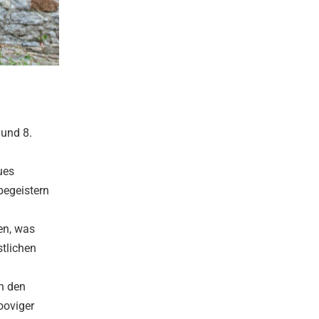
 und 8.
ues
begeistern
en, was
stlichen
in den
ooviger