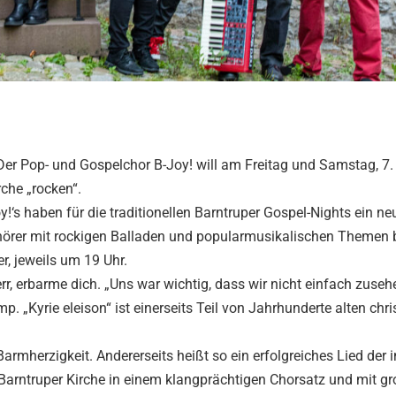
er Pop- und Gospelchor B-Joy! will am Freitag und Samstag, 7.
rche „rocken“.
‘s haben für die traditionellen Barntruper Gospel-Nights ein ne
hörer mit rockigen Balladen und popularmusikalischen Themen 
r, jeweils um 19 Uhr.
rr, erbarme dich. „Uns war wichtig, dass wir nicht einfach zuseh
mp. „Kyrie eleison“ ist einerseits Teil von Jahrhunderte alten chri
armherzigkeit. Andererseits heißt so ein erfolgreiches Lied der 
 Barntruper Kirche in einem klangprächtigen Chorsatz und mit gr