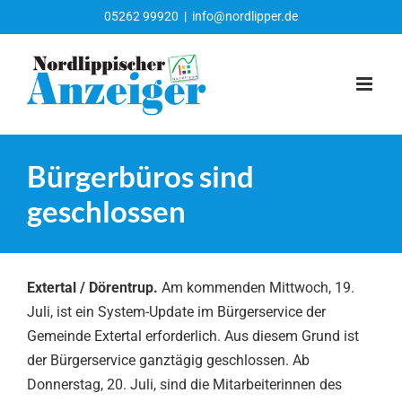
Zum
05262 99920
|
info@nordlipper.de
Inhalt
springen
Bürgerbüros sind
geschlossen
Extertal / Dörentrup.
Am kommenden Mittwoch, 19.
Juli, ist ein System-Update im Bürgerservice der
Gemeinde Extertal erforderlich. Aus diesem Grund ist
der Bürgerservice ganztägig geschlossen. Ab
Donnerstag, 20. Juli, sind die Mitarbeiterinnen des