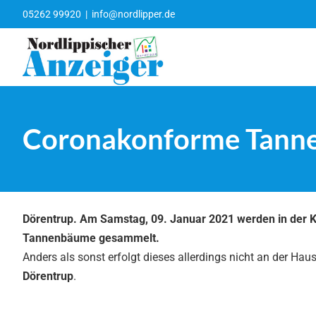
Zum
05262 99920
|
info@nordlipper.de
Inhalt
springen
Coronakonforme Tanne
Dörentrup. Am Samstag, 09. Januar 2021 werden in der K
Tannenbäume gesammelt.
Anders als sonst erfolgt dieses allerdings nicht an der Ha
Dörentrup
.