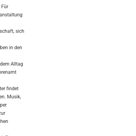
 Für
ranstaltung
schaft, sich
eben in den
 dem Alltag
Ehrenamt
er findet
en. Musik,
uper
zur
chen