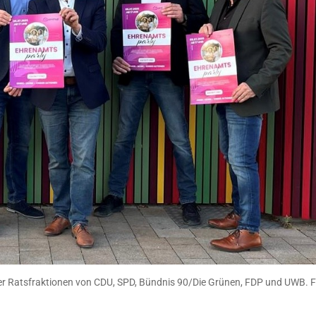
der Ratsfraktionen von CDU, SPD, Bündnis 90/Die Grünen, FDP und UWB. Fo