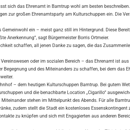
lässt sich das Ehrenamt in Barntrup wohl am besten beschreiben.
ätigen zur großen Ehrenamtsparty am Kulturschuppen ein. Die Ve
as Gemeinwohl ein – meist ganz still im Hintergrund. Diese Bereit
ßte Anerkennung“, sagt Bürgermeister Borris Ortmeier.
ichkeit schaffen, all jenen Danke zu sagen, die das Zusammenl
im Vereinswesen oder im sozialen Bereich – das Ehrenamt ist aus
t der Begegnung und des Miteinanders zu schaffen, bei dem das 
weiter.
hnhof – dem heutigen Kulturschuppen Barntrup. Bei gutem Wett
lturschuppen und die benachbarte Location „Cigarillo“ ausgewich
 Miteinander stehen im Mittelpunkt des Abends. Für alle Barntr
tränke, zudem stellt die Stadt ein kostenloses Essenskontingent 
Kontakte zu knüpfen und sich mit Engagierten aus anderen Berei