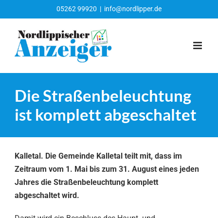
Zum
05262 99920
|
info@nordlipper.de
Inhalt
springen
Die Straßenbeleuchtung
ist komplett abgeschaltet
Kalletal. Die Gemeinde Kalletal teilt mit, dass im
Zeitraum vom 1. Mai bis zum 31. August eines jeden
Jahres die Straßenbeleuchtung komplett
abgeschaltet wird.