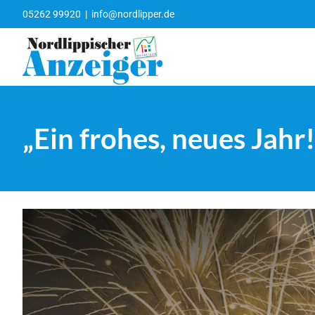
Zum
05262 99920
|
info@nordlipper.de
Inhalt
springen
„Ein frohes, neues Jahr!