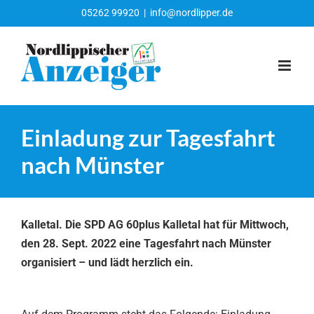
Zum
05262 99920
|
info@nordlipper.de
Inhalt
springen
Einladung zur Tagesfahrt
nach Münster
Kalletal. Die SPD AG 60plus Kalletal hat für Mittwoch,
den 28. Sept. 2022 eine Tagesfahrt nach Münster
organisiert – und lädt herzlich ein.