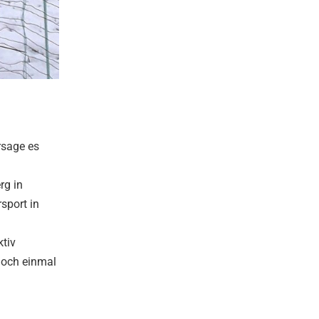
rsage es
rg in
sport in
tiv
 noch einmal