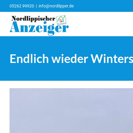
Zum
05262 99920
|
info@nordlipper.de
Inhalt
springen
Endlich wieder Winters