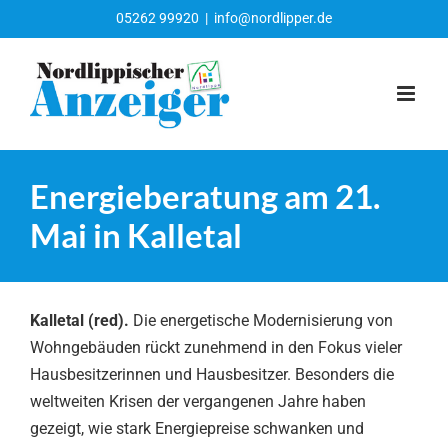
Zum
05262 99920
|
info@nordlipper.de
Inhalt
springen
Energieberatung am 21.
Mai in Kalletal
Kalletal (red).
Die energetische Modernisierung von
Wohngebäuden rückt zunehmend in den Fokus vieler
Hausbesitzerinnen und Hausbesitzer. Besonders die
weltweiten Krisen der vergangenen Jahre haben
gezeigt, wie stark Energiepreise schwanken und