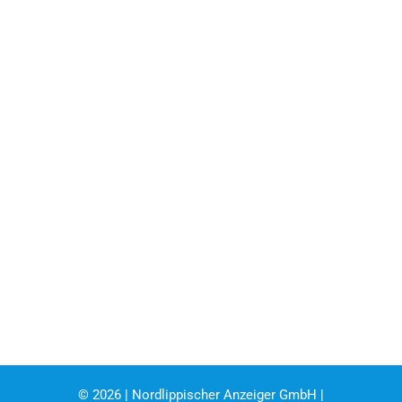
©
2026 | Nordlippischer Anzeiger GmbH |