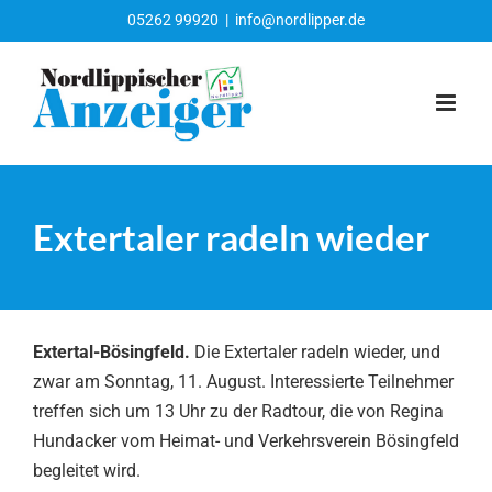
Zum
05262 99920
|
info@nordlipper.de
Inhalt
springen
Extertaler radeln wieder
Extertal-Bösingfeld.
Die Extertaler radeln wieder, und
zwar am Sonntag, 11. August. Interessierte Teilnehmer
treffen sich um 13 Uhr zu der Radtour, die von Regina
Hundacker vom Heimat- und Verkehrsverein Bösingfeld
begleitet wird.