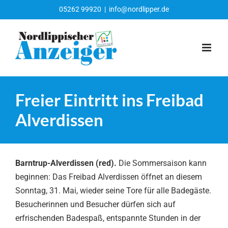
Zum
05262 99920
|
info@nordlipper.de
Inhalt
springen
Freier Eintritt ins Freibad
Alverdissen
Barntrup-Alverdissen (red).
Die Sommersaison kann
beginnen: Das Freibad Alverdissen öffnet an diesem
Sonntag, 31. Mai, wieder seine Tore für alle Badegäste.
Besucherinnen und Besucher dürfen sich auf
erfrischenden Badespaß, entspannte Stunden in der