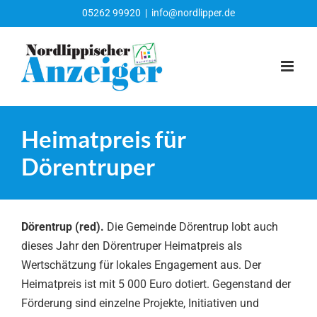
Zum
05262 99920
|
info@nordlipper.de
Inhalt
springen
Heimatpreis für
Dörentruper
Dörentrup (red).
Die Gemeinde Dörentrup lobt auch
dieses Jahr den Dörentruper Heimatpreis als
Wertschätzung für lokales Engagement aus. Der
Heimatpreis ist mit 5 000 Euro dotiert. Gegenstand der
Förderung sind einzelne Projekte, Initiativen und