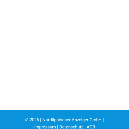
©
2026 | Nordlippischer Anzeiger GmbH |
Impressum
|
Datenschutz
|
AGB