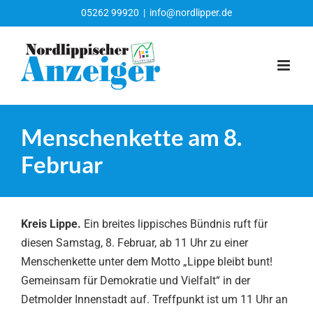
Zum
05262 99920
|
info@nordlipper.de
Inhalt
springen
Menschenkette am 8.
Februar
Kreis Lippe.
Ein breites lippisches Bündnis ruft für
diesen Samstag, 8. Februar, ab 11 Uhr zu einer
Menschenkette unter dem Motto „Lippe bleibt bunt!
Gemeinsam für Demokratie und Vielfalt“ in der
Detmolder Innenstadt auf. Treffpunkt ist um 11 Uhr an