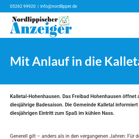
Zum
05262 99920
|
info@nordlipper.de
Inhalt
springen
Mit Anlauf in die Kalle
Kalletal-Hohenhausen. Das Freibad Hohenhausen öffnet am
diesjährige Badesaison. Die Gemeinde Kalletal informiert 
diesjährigen Eintritt zum Spaß im kühlen Nass.
Generell gilt – anders als in den vergangenen Jahren: Für 