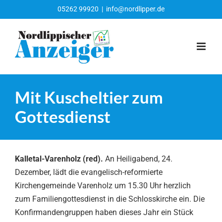
Zum
05262 99920
|
info@nordlipper.de
Inhalt
springen
Mit Kuscheltier zum
Gottesdienst
Kalletal-Varenholz (red).
An Heiligabend, 24.
Dezember, lädt die evangelisch-reformierte
Kirchengemeinde Varenholz um 15.30 Uhr herzlich
zum Familiengottesdienst in die Schlosskirche ein. Die
Konfirmandengruppen haben dieses Jahr ein Stück