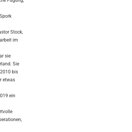
iche Fügung,
 Spork
stor Stock,
arbeit im
ar sie
rland. Sie
 2010 bis
er etwas
2019 ein
tvolle
perationen,