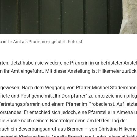
in ihr Amt als Pfarrerin eingeführt. Foto: sf
en. Jetzt haben sie wieder eine Pfarrerin in unbefristeter Anste
ihr Amt eingeführt. Mit dieser Anstellung ist Hilkemeier zurück i
ch gewesen. Nach dem Weggang von Pfarrer Michael Stadermann,
iefe und Post gerne mit „Ihr Dorfpfarrer“ zu unterzeichnen pfleg
 Vertretungspfarrerin und einem Pfarrer im Probedienst. Auf letzte
orstandes. Er entschied sich jedoch, eine Pfarrstelle in Almena u
die Suche nach seinem Nachfolger denn am letzten Tag der
auch ein Bewerbungsanruf aus Bremen – von Christina Hilkemei