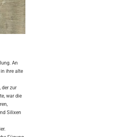
llung. An
n ihre alte
 der zur
te, war die
ren,
nd Silixen
er.