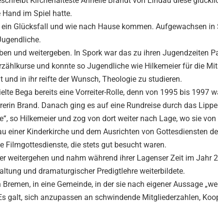
beschreibt Kirchenälteste Annelie Brandt von Lindau diese glückl
 Hand im Spiel hatte.
elle ein Glücksfall und wie nach Hause kommen. Aufgewachsen in
Jugendliche.
eben und weitergeben. In Spork war das zu ihren Jugendzeiten Pa
 Erzählkurse und konnte so Jugendliche wie Hilkemeier für die Mit
 und in ihr reifte der Wunsch, Theologie zu studieren.
te Bega bereits eine Vorreiter-Rolle, denn von 1995 bis 1997 w
rrerin Brand. Danach ging es auf eine Rundreise durch das Lippe
de“, so Hilkemeier und zog von dort weiter nach Lage, wo sie von
bau einer Kinderkirche und dem Ausrichten von Gottesdiensten d
ie Filmgottesdienste, die stets gut besucht waren.
ier weitergehen und nahm während ihrer Lagenser Zeit im Jahr 
altung und dramaturgischer Predigtlehre weiterbildete.
 Bremen, in eine Gemeinde, in der sie nach eigener Aussage „wer
Es galt, sich anzupassen an schwindende Mitgliederzahlen, Koo