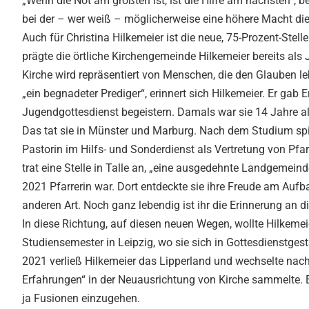
„Wenn die Not am größten ist, ist die Hilfe am nächsten“, 
bei der – wer weiß – möglicherweise eine höhere Macht die
Auch für Christina Hilkemeier ist die neue, 75-Prozent-St
prägte die örtliche Kirchengemeinde Hilkemeier bereits als 
Kirche wird repräsentiert von Menschen, die den Glauben l
„ein begnadeter Prediger“, erinnert sich Hilkemeier. Er gab
Jugendgottesdienst begeistern. Damals war sie 14 Jahre alt
Das tat sie in Münster und Marburg. Nach dem Studium spiel
Pastorin im Hilfs- und Sonderdienst als Vertretung von Pfa
trat eine Stelle in Talle an, „eine ausgedehnte Landgemein
2021 Pfarrerin war. Dort entdeckte sie ihre Freude am Auf
anderen Art. Noch ganz lebendig ist ihr die Erinnerung an d
In diese Richtung, auf diesen neuen Wegen, wollte Hilkeme
Studiensemester in Leipzig, wo sie sich in Gottesdienstgest
2021 verließ Hilkemeier das Lipperland und wechselte nach
Erfahrungen“ in der Neuausrichtung von Kirche sammelte. 
ja Fusionen einzugehen.