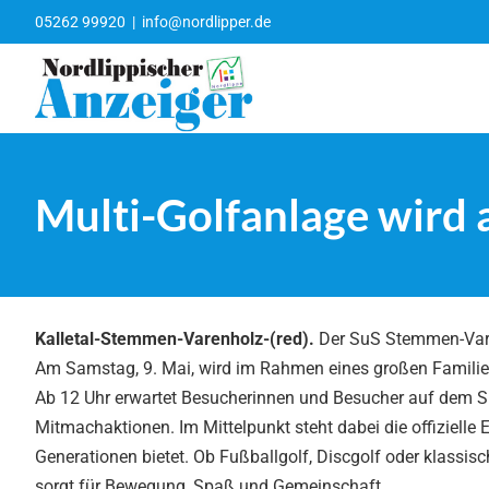
Zum
05262 99920
|
info@nordlipper.de
Inhalt
springen
Multi-Golfanlage wird 
Kalletal-Stemmen-Varenholz-(red).
Der SuS Stemmen-Varen
Am Samstag, 9. Mai, wird im Rahmen eines großen Familient
Ab 12 Uhr erwartet Besucherinnen und Besucher auf dem 
Mitmachaktionen. Im Mittelpunkt steht dabei die offizielle 
Generationen bietet. Ob Fußballgolf, Discgolf oder klassis
sorgt für Bewegung, Spaß und Gemeinschaft.