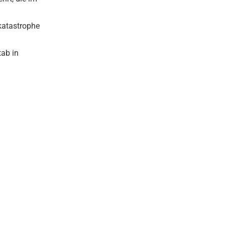
rkatastrophe
tab in