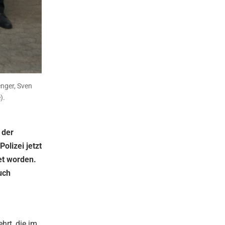
enger, Sven
).
 der
olizei jetzt
et worden.
uch
hrt, die im