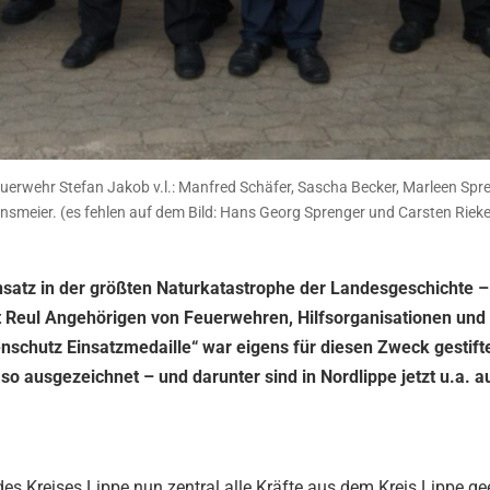
Feuerwehr Stefan Jakob v.l.: Manfred Schäfer, Sascha Becker, Marleen Spr
nsmeier. (es fehlen auf dem Bild: Hans Georg Sprenger und Carsten Rieke
nsatz in der größten Naturkatastrophe der Landesgeschichte –
 Reul Angehörigen von Feuerwehren, Hilfsorganisationen und P
nschutz Einsatzmedaille“ war eigens für diesen Zweck gestift
o ausgezeichnet – und darunter sind in Nordlippe jetzt u.a. a
Kreises Lippe nun zentral alle Kräfte aus dem Kreis Lippe gee