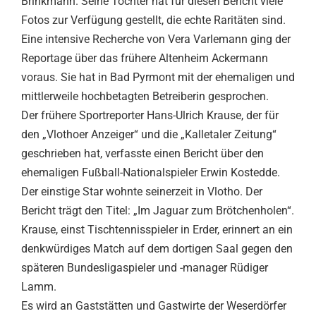
Brinkmann. Seine Tochter hat für diesen Bericht viele
Fotos zur Verfügung gestellt, die echte Raritäten sind.
Eine intensive Recherche von Vera Varlemann ging der
Reportage über das frühere Altenheim Ackermann
voraus. Sie hat in Bad Pyrmont mit der ehemaligen und
mittlerweile hochbetagten Betreiberin gesprochen.
Der frühere Sportreporter Hans-Ulrich Krause, der für
den „Vlothoer Anzeiger“ und die „Kalletaler Zeitung“
geschrieben hat, verfasste einen Bericht über den
ehemaligen Fußball-Nationalspieler Erwin Kostedde.
Der einstige Star wohnte seinerzeit in Vlotho. Der
Bericht trägt den Titel: „Im Jaguar zum Brötchenholen“.
Krause, einst Tischtennisspieler in Erder, erinnert an ein
denkwürdiges Match auf dem dortigen Saal gegen den
späteren Bundesligaspieler und -manager Rüdiger
Lamm.
Es wird an Gaststätten und Gastwirte der Weserdörfer