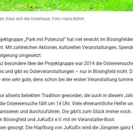
n, freut sich der Osterhase. Foto: Hans Böhm
ektgruppe „Park mit Potenzial“ hat viel erreicht im Bösingfelde
nt. Mit zahlreichen Aktionen, kulturellen Veranstaltungen, Spen
teigerung umgesetzt.
z besondere Idee der Projektgruppe war 2014 die Ostereiersuche
b es und gibt es Osterveranstaltungen – nur in Bösingfeld nicht. D
 eine sehr gute, denn schon bei der ersten Veranstaltung tumme
ur allseits beliebten Tradition geworden, die auch in diesem Ja
 die Ostereiersuche fällt um 14 Uhr. Viele ehrenamtliche Helfer u
ganisieren und durchzuführen. Die gibt’s zum Glück immer noch.
in Bösingfeld und JuKulEx e.V. mit im Veranstalter-Boot.
änken gesorgt. Die Hüpfburg von JuKulEx wird die Jüngsten ganz