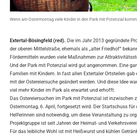
Wenn am Ostermontag viele Kinder in den Park mit Potenzial komme
Extertal-Bösingfeld (red).
Die im Jahr 2013 gegründete Proj
der oberen Mittelstraße, ehemals als „alter Friedhof“ bekan
Fördermitteln wurden viele Maßnahmen zur Attraktivitätss
Und der Park mit Potenzial wird gut angenommen. Eine gan
Familien mit Kindern. In fast allen Extertaler Ortsteilen ga
mit der Ostereiersuche geändert werden. Und diese Idee war
viel mehr Kinder im Park als erwartet und erhofft.
Das Ostereiersuchen im Park mit Potenzial ist inzwischen z
Ostermontag, 6. April, fortgesetzt wird. Der Startschuss für
Helferinnen sind notwendig, um diese Veranstaltung zu or
Projektgruppe ist seit Jahren der Heimat- und Verkehrsvere
Für das leibliche Wohl ist mit Heißwurst und kühlen Getr