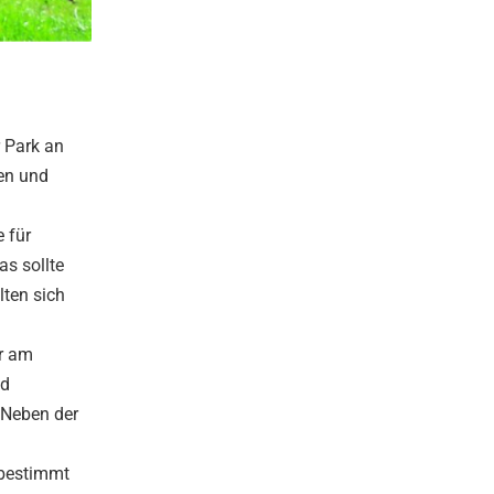
r Park an
den und
 für
as sollte
lten sich
hr am
nd
 Neben der
 bestimmt