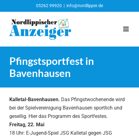
Zum
05262 99920
|
info@nordlipper.de
Inhalt
springen
Pfingstsportfest in
Bavenhausen
Kalletal-Bavenhausen.
Das Pfingstwochenende wird
bei der Spielvereinigung Bavenhausen sportlich und
gesellig. Hier das Programm des Sportfestes.
Freitag, 22. Mai
18 Uhr: E-Jugend-Spiel JSG Kalletal gegen JSG