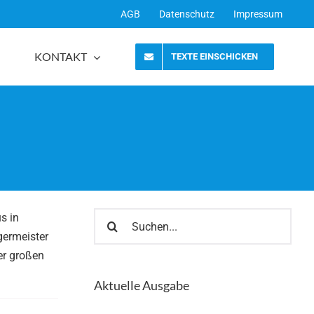
AGB
Datenschutz
Impressum
KONTAKT
TEXTE EINSCHICKEN
Suche
s in
nach:
germeister
er großen
Aktuelle Ausgabe