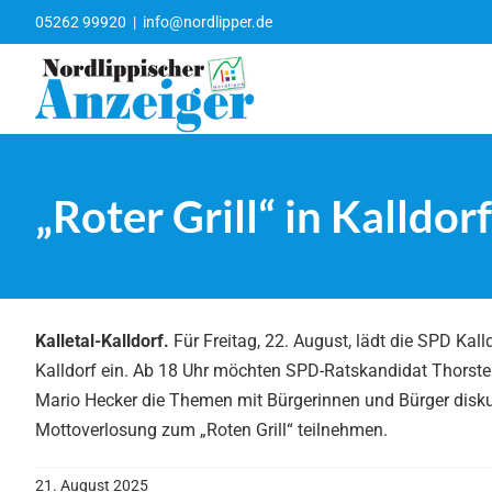
Zum
05262 99920
|
info@nordlipper.de
Inhalt
springen
„Roter Grill“ in Kalldorf
Kalletal-Kalldorf.
Für Freitag, 22. August, lädt die SPD Ka
Kalldorf ein. Ab 18 Uhr möchten SPD-Ratskandidat Thorst
Mario Hecker die Themen mit Bürgerinnen und Bürger diskuti
Mottoverlosung zum „Roten Grill“ teilnehmen.
21. August 2025