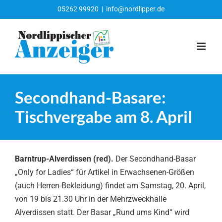
Zum
05262 99920
|
info@nordlipper.de
Inhalt
springen
Secondhand-Basare:
Tischvergabe am 8. April
Barntrup-Alverdissen (red).
Der Secondhand-Basar
„Only for Ladies“ für Artikel in Erwachsenen-Größen
(auch Herren-Bekleidung) findet am Samstag, 20. April,
von 19 bis 21.30 Uhr in der Mehrzweckhalle
Alverdissen statt. Der Basar „Rund ums Kind“ wird