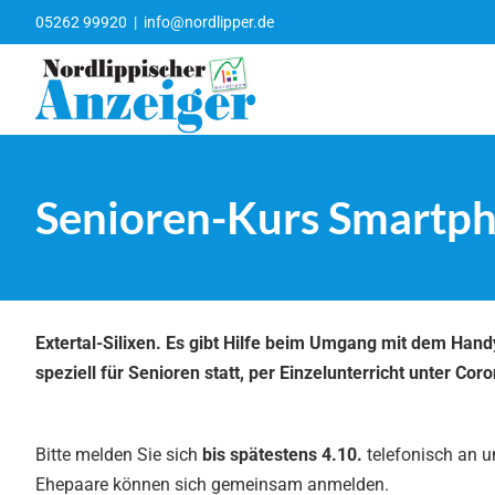
Zum
05262 99920
|
info@nordlipper.de
Inhalt
springen
Senioren-Kurs Smartpho
Extertal-Silixen. Es gibt Hilfe beim Umgang mit dem Han
speziell für Senioren statt, per Einzelunterricht unter 
Bitte melden Sie sich
bis spätestens 4.10.
telefonisch an u
Ehepaare können sich gemeinsam anmelden.