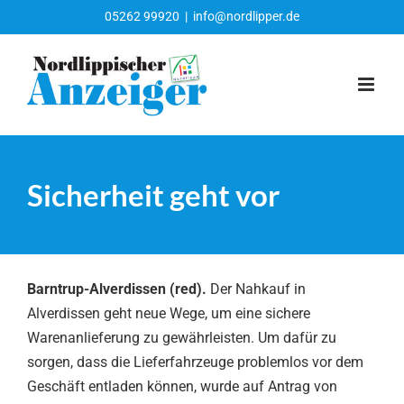
Zum
05262 99920
|
info@nordlipper.de
Inhalt
springen
Sicherheit geht vor
Barntrup-Alverdissen (red).
Der Nahkauf in
Alverdissen geht neue Wege, um eine sichere
Warenanlieferung zu gewährleisten. Um dafür zu
sorgen, dass die Lieferfahrzeuge problemlos vor dem
Geschäft entladen können, wurde auf Antrag von