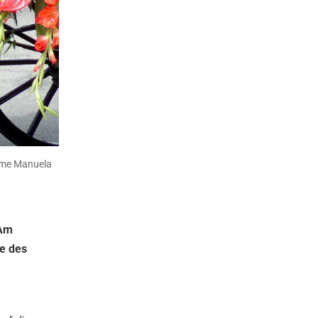
dame Manuela
 Am
e des