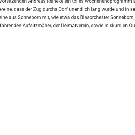
em Vorsitzenden Andreas Reineke ein tolles Wochenendprogramm a
r Vereine, dass der Zug durchs Dorf unendlich lang wurde und in s
ereine aus Sonneborn mit, wie etwa das Blasorchester Sonneborn,
ahrenden Aufsitzmäher, der Heimatverein, sowie in skurrilen Ou