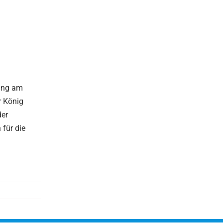
gung am
r König
der
 für die