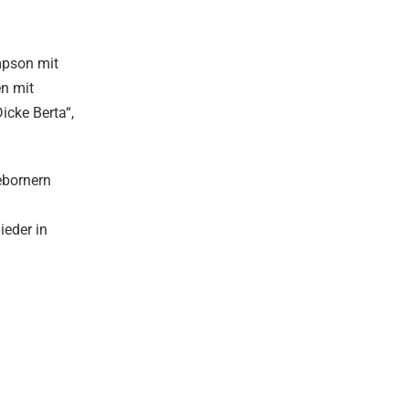
mpson mit
n mit
icke Berta“,
ebornern
ieder in