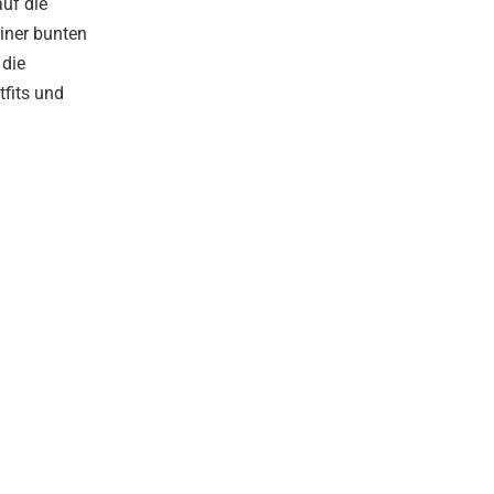
uf die
einer bunten
 die
tfits und