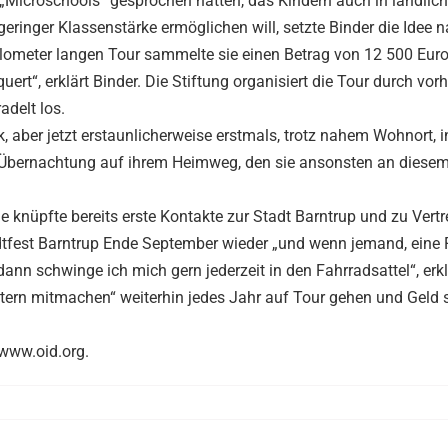
t „Microschools“ gesprochen hatten, das Kindern auch in ländlic
ringer Klassenstärke ermöglichen will, setzte Binder die Idee n
Kilometer langen Tour sammelte sie einen Betrag von 12 500 Euro
uert“, erklärt Binder. Die Stiftung organisiert die Tour durch vor
adelt los.
, aber jetzt erstaunlicherweise erstmals, trotz nahem Wohnort, i
 Übernachtung auf ihrem Heimweg, den sie ansonsten an diesem
knüpfte bereits erste Kontakte zur Stadt Barntrup und zu Vertr
tfest Barntrup Ende September wieder „und wenn jemand, eine F
nn schwinge ich mich gern jederzeit in den Fahrradsattel“, erkl
ntern mitmachen“ weiterhin jedes Jahr auf Tour gehen und Gel
 www.oid.org.