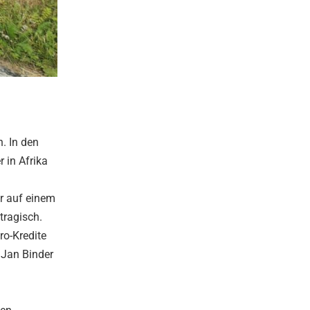
n. In den
 in Afrika
er auf einem
tragisch.
ro-Kredite
 Jan Binder