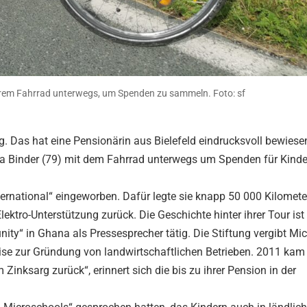
 ihrem Fahrrad unterwegs, um Spenden zu sammeln. Foto: sf
eg. Das hat eine Pensionärin aus Bielefeld eindrucksvoll bewiese
rta Binder (79) mit dem Fahrrad unterwegs um Spenden für Kinder
nternational“ eingeworben. Dafür legte sie knapp 50 000 Kilomet
ktro-Unterstützung zurück. Die Geschichte hinter ihrer Tour ist 
ty“ in Ghana als Pressesprecher tätig. Die Stiftung vergibt Mic
weise zur Gründung von landwirtschaftlichen Betrieben. 2011 kam
Zinksarg zurück“, erinnert sich die bis zu ihrer Pension in der