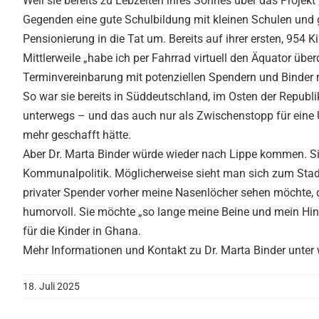
Weil sie bereits zu Lebzeiten ihres Sohnes über das Projek
Gegenden eine gute Schulbildung mit kleinen Schulen und ge
Pensionierung in die Tat um. Bereits auf ihrer ersten, 954 
Mittlerweile „habe ich per Fahrrad virtuell den Äquator überq
Terminvereinbarung mit potenziellen Spendern und Binder r
So war sie bereits in Süddeutschland, im Osten der Republik
unterwegs – und das auch nur als Zwischenstopp für eine
mehr geschafft hätte.
Aber Dr. Marta Binder würde wieder nach Lippe kommen. Sie 
Kommunalpolitik. Möglicherweise sieht man sich zum Stad
privater Spender vorher meine Nasenlöcher sehen möchte, da
humorvoll. Sie möchte „so lange meine Beine und mein Hi
für die Kinder in Ghana.
Mehr Informationen und Kontakt zu Dr. Marta Binder unter
18. Juli 2025