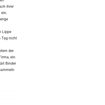
hen
ach ihrer
 ein.
herige
n Lippe
 Tag nicht
etern der
irma, ein
ärt Binder
d sammeln