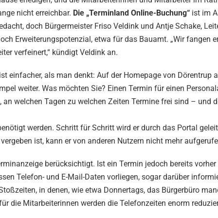
nge nicht erreichbar.
Die „Terminland Online-Buchung“
ist im 
acht, doch Bürgermeister Friso Veldink und Antje Schake, Leit
och Erweiterungspotenzial, etwa für das Bauamt. „Wir fangen e
er verfeinert,“ kündigt Veldink an.
d ist einfacher, als man denkt: Auf der Homepage von Dörentrup 
simpel weiter. Was möchten Sie? Einen Termin für einen Persona
t, an welchen Tagen zu welchen Zeiten Termine frei sind – und do
ötigt werden. Schritt für Schritt wird er durch das Portal geleit
 vergeben ist, kann er von anderen Nutzern nicht mehr aufgeruf
erminanzeige berücksichtigt. Ist ein Termin jedoch bereits vorhe
essen Telefon- und E-Mail-Daten vorliegen, sogar darüber informie
Stoßzeiten, in denen, wie etwa Donnertags, das Bürgerbüro ma
für die Mitarbeiterinnen werden die Telefonzeiten enorm reduzier