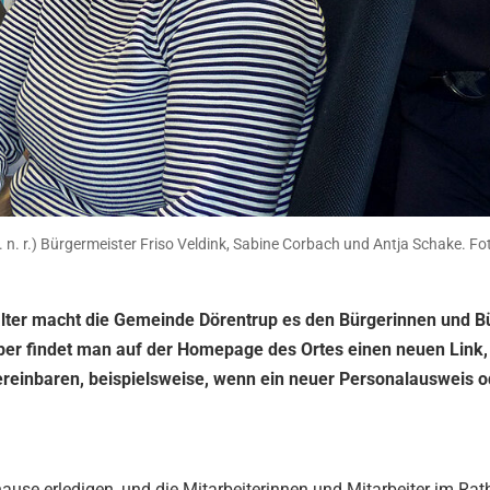
. n. r.) Bürgermeister Friso Veldink, Sabine Corbach und Antja Schake. Fo
italter macht die Gemeinde Dörentrup es den Bürgerinnen und B
tober findet man auf der Homepage des Ortes einen neuen Link,
ereinbaren, beispielsweise, wenn ein neuer Personalausweis o
use erledigen, und die Mitarbeiterinnen und Mitarbeiter im Rat