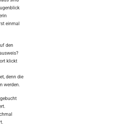
Augenblick
erin
rst einmal
auf den
lausweis?
rt klickt
et, denn die
en werden.
r gebucht
rt.
nchmal
t.