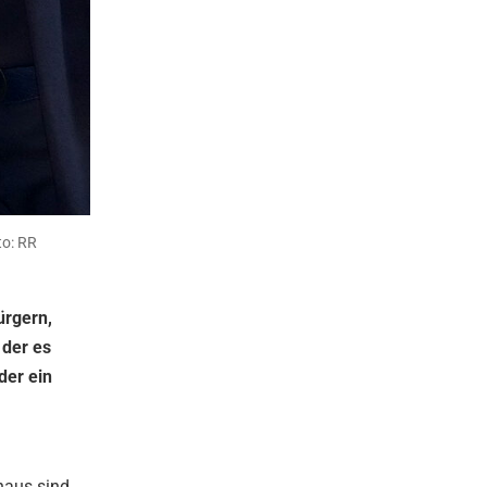
to: RR
ürgern,
 der es
der ein
haus sind