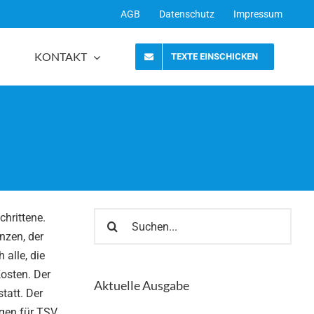
AGB
Datenschutz
Impressum
KONTAKT
TEXTE EINSCHICKEN
Suche
hrittene.
nach:
nzen, der
 alle, die
osten. Der
Aktuelle Ausgabe
tatt. Der
agen für TSV