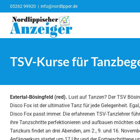
Zum
05262 99920
|
info@nordlipper.de
Inhalt
springen
TSV-Kurse für Tanzbege
Extertal-Bösingfeld (red).
Lust auf Tanzen? Der TSV Bösing
Disco Fox ist der ultimative Tanz für jede Gelegenheit. Ega
Disco Fox passt immer. Die erfahrenen TSV-Tanzlehrer führen 
ihre Tanzschritte perfektionieren und aufbauen möchten o
Tanzkurs findet an drei Abenden, am 2., 9. und 16. Novembe
Anfängerkurs startet um 17 Uhr und der Fortgeschrittene um