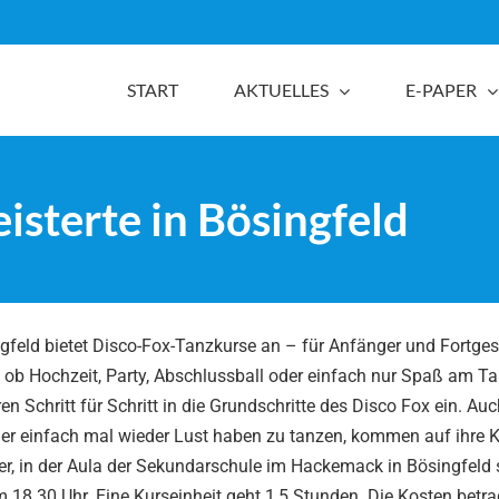
START
AKTUELLES
E-PAPER
isterte in Bösingfeld
feld bietet Disco-Fox-Tanzkurse an – für Anfänger und Fortgesc
l, ob Hochzeit, Party, Abschlussball oder einfach nur Spaß am Ta
Schritt für Schritt in die Grundschritte des Disco Fox ein. Auch
der einfach mal wieder Lust haben zu tanzen, kommen auf ihre K
r, in der Aula der Sekundarschule im Hackemack in Bösingfeld s
 18.30 Uhr. Eine Kurseinheit geht 1,5 Stunden. Die Kosten betr