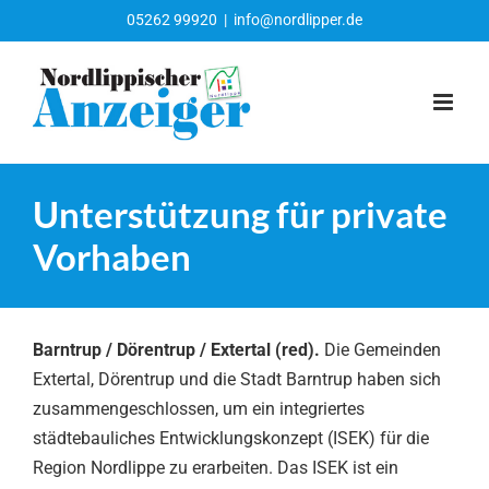
Zum
05262 99920
|
info@nordlipper.de
Inhalt
springen
Unterstützung für private
Vorhaben
Barntrup / Dörentrup / Extertal (red).
Die Gemeinden
Extertal, Dörentrup und die Stadt Barntrup haben sich
zusammengeschlossen, um ein integriertes
städtebauliches Entwicklungskonzept (ISEK) für die
Region Nordlippe zu erarbeiten. Das ISEK ist ein