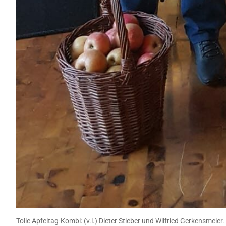
Tolle Apfeltag-Kombi: (v.l.) Dieter Stieber und Wilfried Gerkensmeier