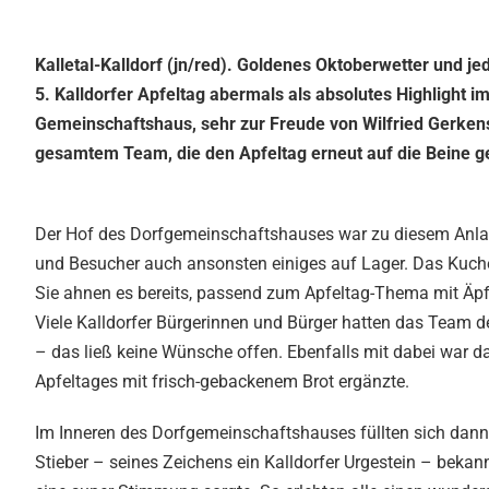
Kalletal-Kalldorf (jn/red). Goldenes Oktoberwetter und j
5. Kalldorfer Apfeltag abermals als absolutes Highlight i
Gemeinschaftshaus, sehr zur Freude von Wilfried Gerken
gesamtem Team, die den Apfeltag erneut auf die Beine ges
Der Hof des Dorfgemeinschaftshauses war zu diesem Anlass 
und Besucher auch ansonsten einiges auf Lager. Das Kuche
Sie ahnen es bereits, passend zum Apfeltag-Thema mit Äpfe
Viele Kalldorfer Bürgerinnen und Bürger hatten das Team de
– das ließ keine Wünsche offen. Ebenfalls mit dabei war d
Apfeltages mit frisch-gebackenem Brot ergänzte.
Im Inneren des Dorfgemeinschaftshauses füllten sich dann tr
Stieber – seines Zeichens ein Kalldorfer Urgestein – beka