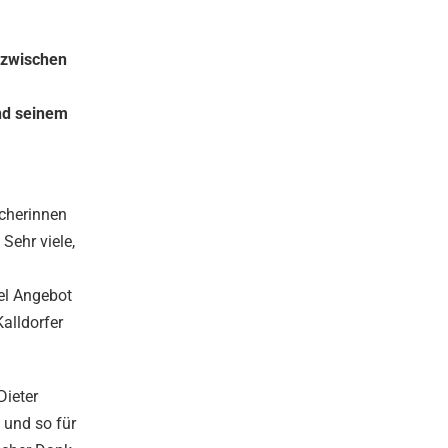
inzwischen
nd seinem
ucherinnen
Sehr viele,
iel Angebot
alldorfer
Dieter
 und so für