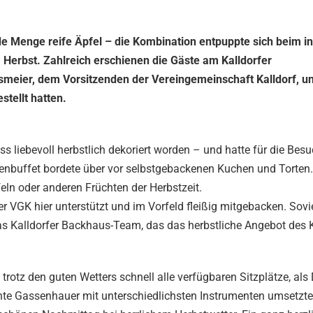
ede Menge reife Äpfel – die Kombination entpuppte sich beim 
m Herbst. Zahlreich erschienen die Gäste am Kalldorfer
smeier, dem Vorsitzenden der Vereingemeinschaft Kalldorf, u
tellt hatten.
liebevoll herbstlich dekoriert worden – und hatte für die Bes
nbuffet bordete über vor selbstgebackenen Kuchen und Torten. 
ln oder anderen Früchten der Herbstzeit.
r VGK hier unterstützt und im Vorfeld fleißig mitgebacken. Sov
as Kalldorfer Backhaus-Team, das das herbstliche Angebot des K
otz den guten Wetters schnell alle verfügbaren Sitzplätze, als 
nnte Gassenhauer mit unterschiedlichsten Instrumenten umsetzte