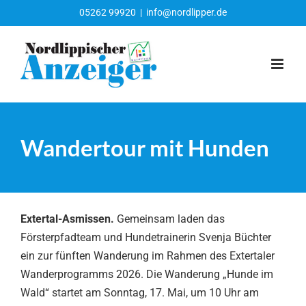
Zum
05262 99920
|
info@nordlipper.de
Inhalt
springen
Wandertour mit Hunden
Extertal-Asmissen.
Gemeinsam laden das
Försterpfadteam und Hundetrainerin Svenja Büchter
ein zur fünften Wanderung im Rahmen des Extertaler
Wanderprogramms 2026. Die Wanderung „Hunde im
Wald“ startet am Sonntag, 17. Mai, um 10 Uhr am