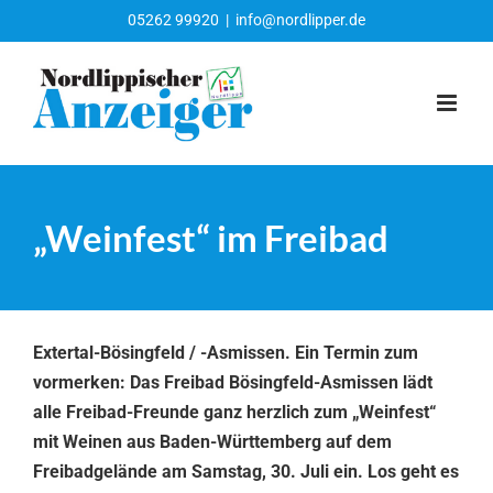
Zum
05262 99920
|
info@nordlipper.de
Inhalt
springen
„Weinfest“ im Freibad
Extertal-Bösingfeld / -Asmissen. Ein Termin zum
vormerken: Das Freibad Bösingfeld-Asmissen lädt
alle Freibad-Freunde ganz herzlich zum „Weinfest“
mit Weinen aus Baden-Württemberg auf dem
Freibadgelände am Samstag, 30. Juli ein. Los geht es