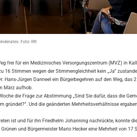
einderates. Foto: RR
Weg frei für ein Medizinisches Versorgungszentrum (MVZ) in Kall
zu 16 Stimmen wegen der Stimmengleichheit kein „Ja“ zustand
. Dr. Hans-Jürgen Danneel ein Bürgerbegehren auf den Weg, das 
om März aufhob.
Woche die Frage zur Abstimmung „Sind Sie dafür, dass die Gem
 gründet?“. Und die geänderten Mehrheitsverhältnisse ergaben
eten ist und für ihn Friedhelm Johanning nachrückte, konnte d
 Grünen und Bürgermeister Mario Hecker eine Mehrheit von 17