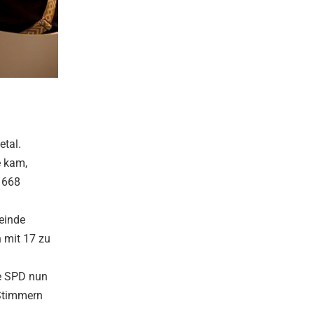
etal.
e kam,
2 668
einde
 mit 17 zu
ie SPD nun
 Stimmern