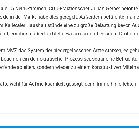
die 15 Nein-Stimmen. CDU-Fraktionschef Julian Gerber betonte
be, denn der Markt habe dies geregelt. Außerdem befürchte man e
em Kalletaler Haushalt stünde eine zu große Belastung bevor. Au
eführt, emotional überfrachtet gewesen sei und es sogar Drohanru
em MVZ das System der niedergelassenen Ärzte stärken, es geh
rbegehren ein demokratischer Prozess sei, sogar eine Befruchtu
fehde ableiten, sondern wieder zu einem konstruktiven Mitein
tte wohl für Aufmerksamkeit gesorgt, denn immerhin erlebten 