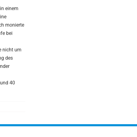
 in einem
ine
ch monierte
fe bei
e nicht um
ng des
ander
rund 40