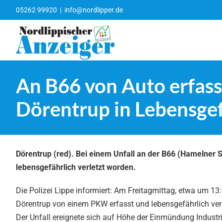
Zum
05262 99920
|
info@nordlipper.de
Inhalt
springen
An B66 von Auto erfasst
Dörentrup in Lebensge
Dörentrup (red). Bei einem Unfall an der B66 (Hamelner St
lebensgefährlich verletzt worden.
Die Polizei Lippe informiert: Am Freitagmittag, etwa um 13
Dörentrup von einem PKW erfasst und lebensgefährlich verl
Der Unfall ereignete sich auf Höhe der Einmündung Industri