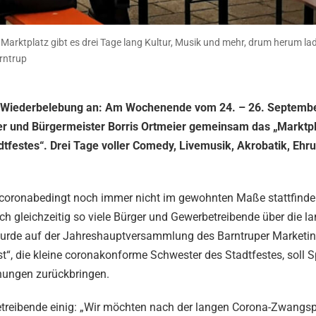
arktplatz gibt es drei Tage lang Kultur, Musik und mehr, drum herum lade
rntrup
iche Wiederbelebung an: Am Wochenende vom 24. – 26. Septemb
der und Bürgermeister Borris Ortmeier gemeinsam das „Marktpl
adtfestes“. Drei Tage voller Comedy, Livemusik, Akrobatik, Ehr
ts, coronabedingt noch immer nicht im gewohnten Maße stattfinde
sich gleichzeitig so viele Bürger und Gewerbetreibende über die 
wurde auf der Jahreshauptversammlung des Barntruper Marketin
est“, die kleine coronakonforme Schwester des Stadtfestes, soll 
dnungen zurückbringen.
etreibende einig: „Wir möchten nach der langen Corona-Zwangs