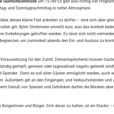
tte Quetschkommode
um 15 Uhr Es gibt also richtig viel Progr
tag- und Sonntagnachmittag in netter Atmosphäre.
er, dieses kleine Fest anbieten zu dürfen – sind sich aber glei
alten gilt. Björn Strohmeier umreißt kurz, was das konkret bede
 Vorkehrungen getroffen werden. Es lässt sich nicht vermeiden
begrenzen, um zumindest abends den Ein- und Auslass zu kontro
gel Voraussetzung für den Zutritt. Dementsprechend müssen Gäst
ändig geimpft, genesen oder tagesaktuell negativ getestet sind
-Spender. Denn es soll allen Gästen ermöglicht werden, auch 
en. Außerdem gilt an den Eingängen, und Verkaufsständen und 
 beim Genuß von Speisen und Getränken dürfen die Masken aber
die Bürgerinnen und Bürger. Sich daran zu halten, ist ein Klacks