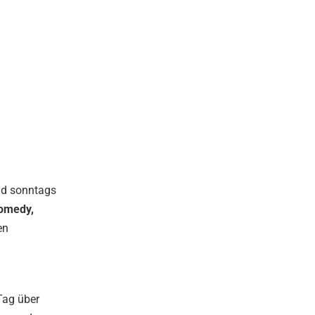
nd sonntags
omedy,
en
Tag über