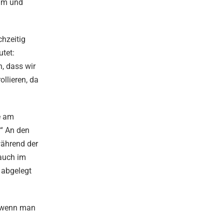
amm und
chzeitig
utet:
, dass wir
llieren, da
e am
!“ An den
während der
auch im
 abgelegt
 – wenn man