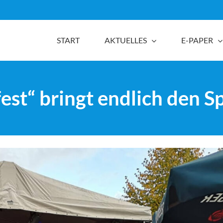
START
AKTUELLES
E-PAPER
est“ bringt endlich den S