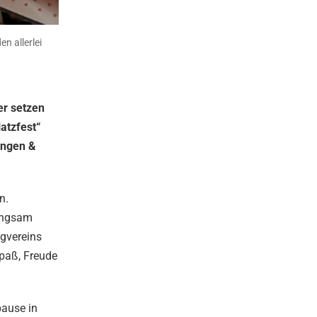
n allerlei
er setzen
atzfest“
ungen &
n.
langsam
gvereins
Spaß, Freude
pause in