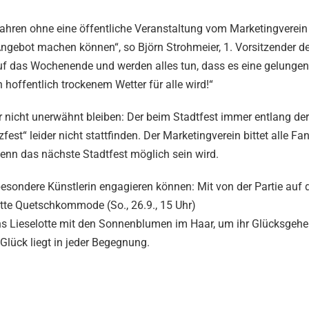
Jahren ohne eine öffentliche Veranstaltung vom Marketingverein
 Angebot machen können“, so Björn Strohmeier, 1. Vorsitzender d
 auf das Wochenende und werden alles tun, dass es eine gelunge
hoffentlich trockenem Wetter für alle wird!“
r nicht unerwähnt bleiben: Der beim Stadtfest immer entlang der
est“ leider nicht stattfinden. Der Marketingverein bittet alle F
wenn das nächste Stadtfest möglich sein wird.
besondere Künstlerin engagieren können: Mit von der Partie auf
otte Quetschkommode (So., 26.9., 15 Uhr)
ens Lieselotte mit den Sonnenblumen im Haar, um ihr Glücksgeh
Glück liegt in jeder Begegnung.