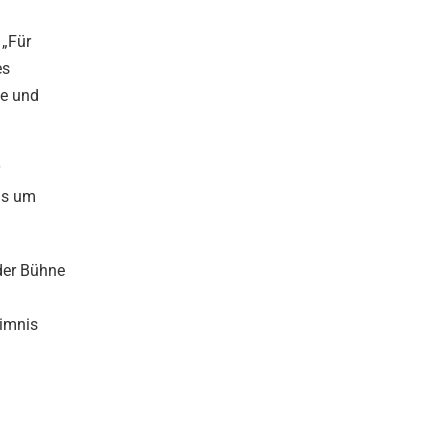
 „Für
es
ne und
ans um
 der Bühne
eimnis