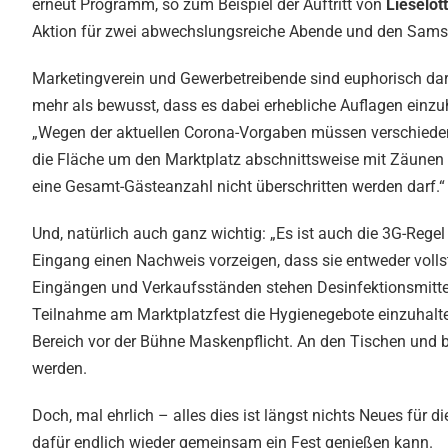
erneut Programm, so zum Beispiel der Auftritt von
Lieselo
Aktion für zwei abwechslungsreiche Abende und den Sams
Marketingverein und Gewerbetreibende sind euphorisch darüb
mehr als bewusst, dass es dabei erhebliche Auflagen einzuh
„Wegen der aktuellen Corona-Vorgaben müssen verschiedene
die Fläche um den Marktplatz abschnittsweise mit Zäunen 
eine Gesamt-Gästeanzahl nicht überschritten werden darf.“
Und, natürlich auch ganz wichtig: „Es ist auch die 3G-Re
Eingang einen Nachweis vorzeigen, dass sie entweder vollst
Eingängen und Verkaufsständen stehen Desinfektionsmittel
Teilnahme am Marktplatzfest die Hygienegebote einzuhalt
Bereich vor der Bühne Maskenpflicht. An den Tischen und
werden.
Doch, mal ehrlich – alles dies ist längst nichts Neues für 
dafür endlich wieder gemeinsam ein Fest genießen kann.