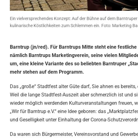
Ein vielversprechendes Konzept: Auf der Bühne auf dem Barntruper M
kulinarische Köstlichkeiten zum Schlemmen ein. Foto: Marketing Ba
Barntrup (jn/red). Für Barntrups Mitte steht eine festl
nämlich Barntrups Marketingverein, seine vielen Mitglie
um, eine kleine Variante des so beliebten Barntruper „St
mehr stehen auf dem Programm.
Das „große“ Stadtfest alter Güte darf, Sie ahnen es berei
Weil die lange Stadtfest-Auszeit aber schmerzlich ist und 
wieder möglich werdenden Kulturveranstaltungen freuen, 
„Wir für Barntrup e.V.“ eine Idee geboren: das „Marktplatzf
und Geselligkeit unter Einhaltung der Corona-Schutzveror
Da waren sich Bürgermeister, Vereinsvorstand und Gewerb