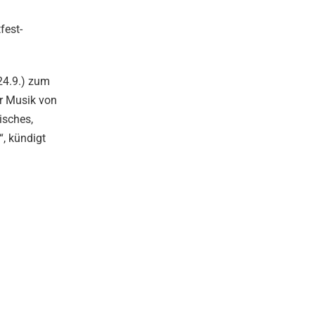
fest-
24.9.) zum
er Musik von
isches,
, kündigt