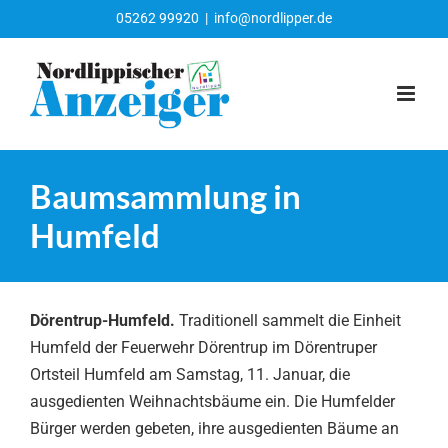
Zum
05262 99920
|
info@nordlipper.de
Inhalt
springen
Baumsammlung in
Humfeld
Dörentrup-Humfeld.
Traditionell sammelt die Einheit
Humfeld der Feuerwehr Dörentrup im Dörentruper
Ortsteil Humfeld am Samstag, 11. Januar, die
ausgedienten Weihnachtsbäume ein. Die Humfelder
Bürger werden gebeten, ihre ausgedienten Bäume an