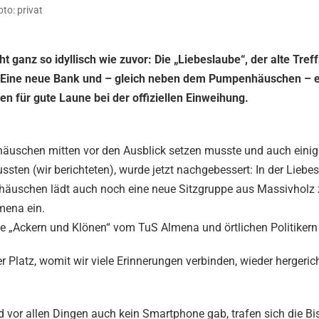
to: privat
ht ganz so idyllisch wie zuvor: Die „Liebeslaube“, der alte Tref
n. Eine neue Bank und – gleich neben dem Pumpenhäuschen – 
en für gute Laune bei der offiziellen Einweihung.
uschen mitten vor den Ausblick setzen musste und auch einige
ten (wir berichteten), wurde jetzt nachgebessert: In der Liebe
häuschen lädt auch noch eine neue Sitzgruppe aus Massivholz
mena ein.
 „Ackern und Klönen“ vom TuS Almena und örtlichen Politikern
 Platz, womit wir viele Erinnerungen verbinden, wieder hergerich
d vor allen Dingen auch kein Smartphone gab, trafen sich die Bi