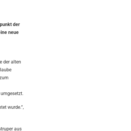
fpunkt der
eine neue
 der alten
slaube
 zum
 umgesetzt.
tet wurde.“,
struper aus