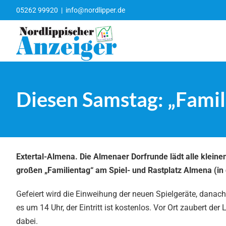
Zum
05262 99920
|
info@nordlipper.de
Inhalt
springen
Diesen Samstag: „Famil
Extertal-Almena. Die Almenaer Dorfrunde lädt alle klein
großen „Familientag“ am Spiel- und Rastplatz Almena (in 
Gefeiert wird die Einweihung der neuen Spielgeräte, dan
es um 14 Uhr, der Eintritt ist kostenlos. Vor Ort zaubert d
dabei.