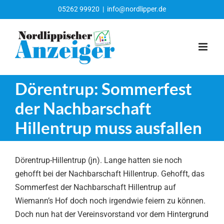
Zum
05262 99920
|
info@nordlipper.de
Inhalt
springen
Dörentrup: Sommerfest
der Nachbarschaft
Hillentrup muss ausfallen
Dörentrup-Hillentrup (jn). Lange hatten sie noch
gehofft bei der Nachbarschaft Hillentrup. Gehofft, das
Sommerfest der Nachbarschaft Hillentrup auf
Wiemann’s Hof doch noch irgendwie feiern zu können.
Doch nun hat der Vereinsvorstand vor dem Hintergrund