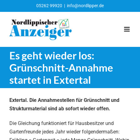
Zum
05262 99920
|
info@nordlipper.de
Inhalt
springen
Es geht wieder los:
Grünschnitt-Annahme
startet in Extertal
Extertal. Die Annahmestellen für Grünschnitt und
Strukturmaterial sind ab sofort wieder offen.
Die Gleichung funktioniert für Hausbesitzer und
Gartenfreunde jedes Jahr wieder folgendermaßen: