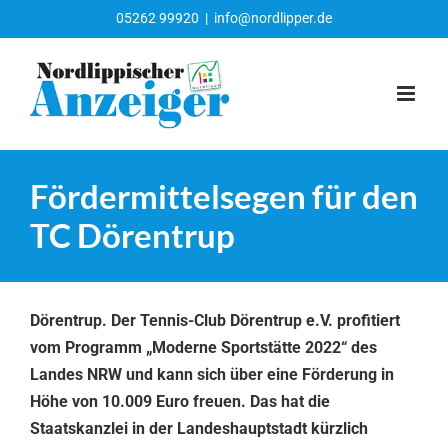
Zum
05262 99920
|
info@nordlipper.de
Inhalt
springen
Fördermittelsegen für den
TC Dörentrup
Dörentrup. Der Tennis-Club Dörentrup e.V. profitiert
vom Programm „Moderne Sportstätte 2022“ des
Landes NRW und kann sich über eine Förderung in
Höhe von 10.009 Euro freuen. Das hat die
Staatskanzlei in der Landeshauptstadt kürzlich