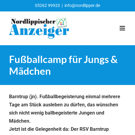
Zum
05262 99920
|
info@nordlipper.de
Inhalt
springen
Fußballcamp für Jungs &
Mädchen
Barntrup (jn). Fußballbegeisterung einmal mehrere
Tage am Stück ausleben zu dürfen, das wünschen
sich nicht wenig ballbegeisterte Jungen und
Mädchen.
Jetzt ist die Gelegenheit da: Der RSV Barntrup